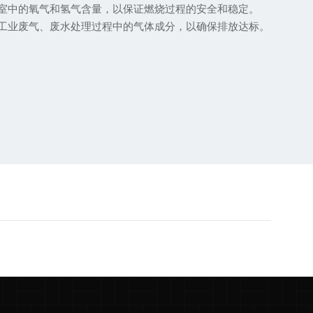
室中的氧气和氢气含量，以保证燃烧过程的安全和稳定。
工业废气、废水处理过程中的气体成分，以确保排放达标。