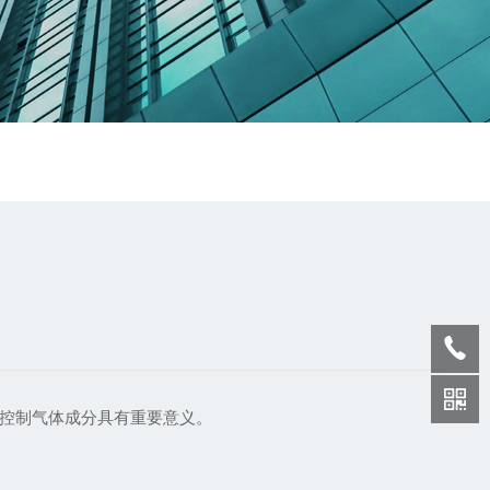
控制气体成分具有重要意义。