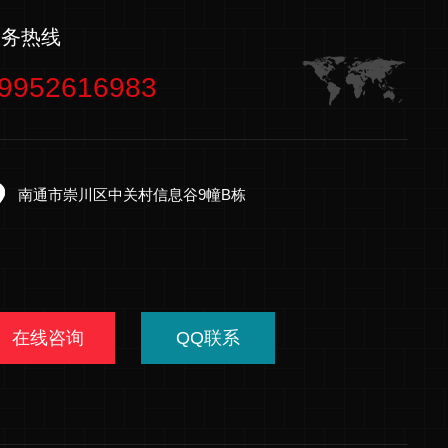
服务热线
9952616983
南通市崇川区中关村信息谷9幢B栋
在线咨询
QQ联系