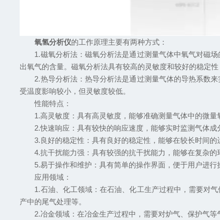
氧氢分析仪
的工作原理主要有两种方式：
1.磁氧分析法：磁氧分析法是通过测量气体中氧气对磁场
出氧气的含量。磁氧分析法具有较高的灵敏度和较好的稳定性
2.热导分析法：热导分析法是通过测量气体的导热系数来
受温度影响较小，但灵敏度较低。
性能特点：
1.高灵敏度：具有高灵敏度，能够准确测量气体中的微量
2.快速响应：具有较快的响应速度，能够实时监测气体成
3.良好的稳定性：具有良好的稳定性，能够在较长时间的
4.抗干扰能力强：具有较强的抗干扰能力，能够在复杂的
5.易于操作和维护：具有简单的操作界面，便于用户进行
应用领域：
1.石油、化工领域：在石油、化工生产过程中，需要对气
产中的尾气处理等。
2.冶金领域：在冶金生产过程中，需要对炉气、保护气等