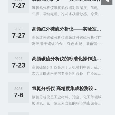
时，受样品处理、仪器状态、操作流程多重
7-27
氧氮氢分析仪氧氮氢仪器对温湿度、供电、
因素影响，容易出现数据偏差，通过规范各
气源、震动电磁、冷却水极度敏感。今天结
个检测环节，能够有效提升金属材料碳硫检
合国标GB/T20124/11261/223.82对江苏品
测准确度。样品制备是保障检测精度的第一
彦氧氮氢分析仪器的技术规范做出详细的说
道环节。金属试样表面的氧化皮、油污、锈
高频红外碳硫分析仪——实验室安装条件
2026
明。原理：氧氮氢分析仪原理及操作流程耗
蚀会干扰燃烧释放气体，造成结果失真。取
7-27
高频红外碳硫分析仪高频红外碳硫分析仪广
材：耗材！实验室的“幕后英雄”一、氧氮氢
样时要保证样品具备代表性，避免选取夹
泛应用于钢铁冶金、有色金属、新能源材
分析仪实验室验收依据精度可稳定满足国家
杂、气孔部位；试样大小、重量严格匹配仪
料、机械制造、矿产检测及第三方检测机构
标准，计量资质验收：1.GB/T11261-2006
器要求，颗粒不宜过大或过细，...
等领域，是测定金属及无机材料中碳、硫元
钢铁氧含量测定（脉冲加热惰气熔融红外
高频碳硫分析仪的标准化操作流程全解析
2026
素含量的重要分析设备。仪器采用高频感应
法）2.GB/T20124-2006钢铁氮含量测定
7-23
高频碳硫分析仪是用于无机材料中碳、硫元
燃烧+红外吸收法原理，可实现ppm级微量
（惰性气体熔融热导法）GB/T223.82-2018
素含量快速检测的专业分析设备，广泛应用
碳、硫元素的快速分析。原理：高频红外碳
钢...
于工业生产、质量管控、科研检测等场景，
硫分析仪原理及操作流程耗材：耗材！实验
整体围绕高频激发原理、模块化硬件设计、
室的“幕后英雄”一、高频红外碳硫分析仪实
氢氮分析仪 高精度集成检测设备特点介绍
2026
标准化操作逻辑展开，核心价值是实现碳硫
验室验收依据仪器精度满足以下规范：1.国
7-6
氢氮分析仪是工业材料、冶金、化工等领域
含量的高效、精准判定。高频碳硫分析仪的
标：JJG395-2016《定碳定硫分析仪计量规
检测氧、氮、氢元素含量的核心精密设备，
工作原理：1.高频激发转化逻辑：设备通过
程》、GB/T20123-2006《钢铁总碳硫含...
凭借精准的检测技术、集成化结构设计与智
高频交变磁场作用于密闭炉体内的样品，样