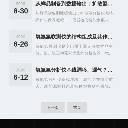
能化操作功能，可高效完成样品元素分析工
品在涡流效应下快速升温至超高温状态，使
从样品制备到数据输出：扩散氢分析仪完整操作与保养教程
2026
作，适配各类高精度检测场景需求。该分析
样品中的碳元素转化为一氧化碳、二氧化碳
6-30
从样品制备到数据输出：扩散氢分析仪完整
仪搭载多元化精准检测体系，检测模式灵活
气体，硫元素转化为二氧化硫气体，实现固
操作与保养教程一、仪器核心性能参数与技
可调。设备针对不同元素配备专属检测方
态元素向气态形态的转化。2.气路分离捕获
术优势PY系列扩散氢分析仪采用脉冲加热-
案，氧元素支持单红外、双红外检测池自由
设计：转化后的混合气...
气相色谱热导检测一体化技术，契合GB/T3
选配，可适配不同精度的氧含量检测需求；
氧氮氢联测仪的结构组成及其作用分享
2026
965、ISO3690、AWSA4.3国内外焊接扩散
氮元素区分高氮、低氮双检测通道，精准覆
6-26
氧氮氢联测仪是专门用于测定各类样品中
氢检测标准，是焊材生产、压力容器、航空
盖高低浓度氮含量检测场景；氢元素采用成
氧、氮、氢三种元素含量的分析仪器，凭借
航天、核电装备实验室主流精密检测设备，
熟的红外检测法，检测数据稳定可靠。同时
多元素同步检测、前处理简便、结果准确度
综合性能优于传统甘油法、水银法测氢设
设备支持氧、氮、氢三种元素...
高的特点，已成为新材料研发、工业生产质
备。核心性能指标方面，仪器氢元素检测区
氧氮氢分析仪基线漂移、漏气？一文教你快速排查故障
2026
控、失效分析等领域不可缺成分检测工具，
间覆盖0.00001%~0.25%，调整称样量可拓
6-12
氧氮氢分析仪基线漂移、漏气？在航空航
相较于传统分元素单独检测的方法，大幅提
展测量范围；熔敷金属扩散氢量程0.1~50m
天、新能源材料以及特种焊接材料领域，
升了检测效率并降低了误差叠加风险。氧氮
L/100g，低检出限0....
氧、氮、氢这三个“气体元素”的微量变化，
氢联测仪的核心工作原理：1.样品预处理与
足以引起金属材料的氢脆、气孔或韧性断
导入流程待测样品经表面打磨、除油污等简
裂。氧氮氢分析仪（ONH）采用惰性气体熔
下一页
末页
单预处理后，由自动进样机构送入高温反应
融法，通过红外吸收与热导检测技术，是守
腔体，载气系统持续通入高纯惰性载气，确
护材料质量的“火眼金睛”。但高灵敏度也带
保反应体系无外界空气干扰，同时将反应生
来了高维护要求，“基线漂移”与“气路漏