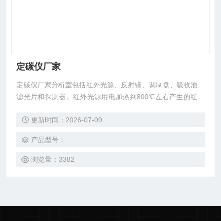
定碳仪厂家
定碳仪厂家分析室包括红外光源、反射镜、调制盘、吸收池、
滤光片和探测器。红外光源用电加热到800℃左右产生的红外
辐射光，经调制器把光信号调制成80Hz的交变辐射信号入射
更新时间：2026-07-09
到吸收池。
产品型号：
浏览量：3382