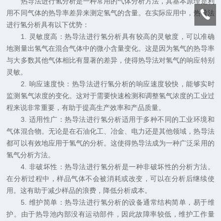
热导法进行氢分析是一种常用的气体分析方法，其基本原理是利
用不同气体的热导率差异来测定氢气的含量。在实际应用中，热导法
进行氢分析具有以下优势：
1. 灵敏度高：热导法进行氢分析具有较高的灵敏度，可以准确
地测量出氢气在混合气体中的微小含量变化。这是因为氢气的热导率
与大多数其他气体相比有显著的差异，使得热导法对氢气的响应特别
灵敏。
2. 响应速度快：热导法进行氢分析的响应速度较快，能够实时
监测氢气浓度的变化。这对于需要快速检测和调整氢气浓度的工业过
程来说非常重要，有助于提高生产效率和产品质量。
3. 适用性广：热导法进行氢分析适用于多种不同的工业环境和
气体混合物。无论是在石油化工、冶金、电力还是其他领域，热导法
都可以有效地应用于氢气的分析。这使得热导法成为一种广泛采用的
氢气分析方法。
4. 非破坏性：热导法进行氢分析是一种非破坏性的分析方法。
在分析过程中，样品气体不会被消耗或改变，可以在分析后继续使
用。这有助于减少样品的浪费，降低分析成本。
5. 维护简单：热导法进行氢分析的设备通常结构简单，易于维
护。由于热导池内部没有运动部件，因此故障率较低，维护工作量