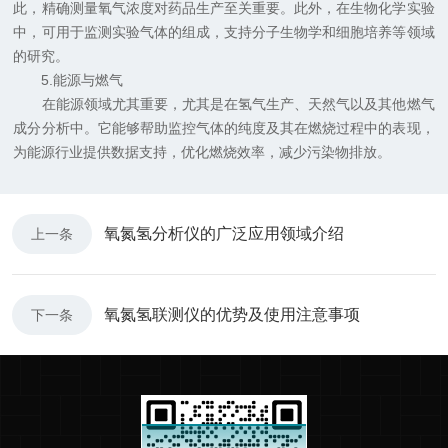
此，精确测量氧气浓度对药品生产至关重要。此外，在生物化学实验
中，可用于监测实验气体的组成，支持分子生物学和细胞培养等领域
的研究。
5.能源与燃气
在能源领域尤其重要，尤其是在氢气生产、天然气以及其他燃气
成分分析中。它能够帮助监控气体的纯度及其在燃烧过程中的表现，
为能源行业提供数据支持，优化燃烧效率，减少污染物排放。
氧氮氢分析仪的广泛应用领域介绍
上一条
氧氮氢联测仪的优势及使用注意事项
下一条