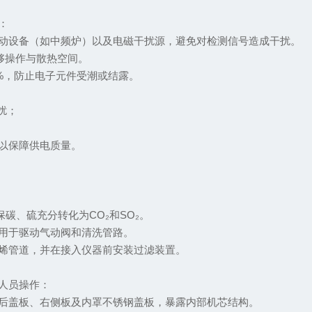
作：
强震动设备（如中频炉）以及电磁干扰源，避免对检测信号造成干扰。
足够操作与散热空间。
75%，防止电子元件受潮或结露。
干扰；
源以保障供电质量。
保碳、硫充分转化为CO₂和SO₂。
，用于驱动气动阀和清洗管路。
乙烯管道，并在接入仪器前安装过滤装置。
术人员操作：
仪器后盖板、右侧板及内罩不锈钢盖板，暴露内部机芯结构。