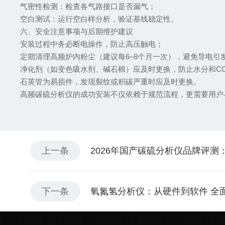
气密性检测：检查各气路接口是否漏气；
空白测试：运行空白样分析，验证基线稳定性。
六、安全注意事项与后期维护建议
安装过程中务必断电操作，防止高压触电；
定期清理高频炉内粉尘（建议每6–8个月一次），避免导电
净化剂（如变色吸水剂、碱石棉）应及时更换，防止水分和C
石英管为易损件，发现裂纹或积碳严重时应及时更换。
高频碳硫分析仪的成功安装不仅依赖于规范流程，更需要用户
上一条
2026年国产碳硫分析仪品牌评
下一条
氧氮氢分析仪：从硬件到软件 全