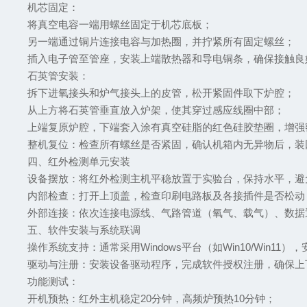
‌机芯固定‌：
将真空电容一端用螺丝固定于机芯底板；
另一端通过铜片连接电容与加热圈，并拧紧所有固定螺丝；
插入电子管至管座，安装上端散热器和导电铜条，确保接触
‌石英管安装‌：
拆下进氧接头和炉气接头上的皮管，松开紧固件取下炉腔；
从上方将石英管垂直放入炉架，使其穿过感应线圈中部；
上端复原炉腔，下端套入涂有真空硅脂的红色硅胶垫圈，增
‌整机复位‌：检查所有螺丝是否紧固，确认机箱内无异物后，
四、红外检测单元安装
‌设备摆放‌：将红外检测主机平稳放置于实验台，保持水平，
‌内部检查‌：打开上顶盖，检查印刷电路板及各接插件是否松
‌外部连接‌：依次连接电源线、气路管道（氧气、载气）、数
五、软件安装与系统联调
‌操作系统支持‌：通常采用Windows平台（如Win10/Win
‌驱动与注册‌：安装设备驱动程序，完成软件授权注册，确保
‌功能测试‌：
开机预热：红外主机稳定20分钟，高频炉预热10分钟；