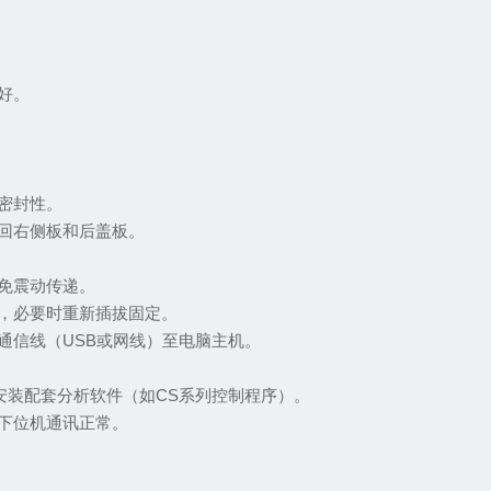
良好。
强密封性。
装回右侧板和后盖板。
避免震动传递。
动，必要时重新插拔固定。
据通信线（USB或网线）至电脑主机。
11），安装配套分析软件（如CS系列控制程序）。
上下位机通讯正常。