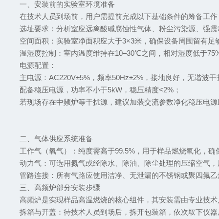
一、安装前的实验室环境准备
在技术人员到场前，用户需提前完成以下基础条件的筹备工
‌选址要求‌：分析室应远离酸碱腐蚀性气体、粉尘污染源、
‌空间面积‌：实验室净面积应大于3×3米，确保设备周围留有
‌温湿度控制‌：室内温度维持在10–30℃之间，相对湿度低于
‌电源配置‌：
主电源：AC220V±5%，频率50Hz±2%，接地良好，无谐波
配备稳压电源，功率不小于5kW，稳压精度<2%；
若现场存在中频炉等干扰源，建议加装交流参数净化稳压电
二、气体供应系统准备
‌工作气（氧气）‌：纯度需高于99.5%，用于样品燃烧氧化，确
‌动力气‌：可选用氮气或经除水、除油、除尘处理的压缩空气
‌管路连接‌：所有气路应使用洁净、无泄漏的不锈钢或聚四氟
三、高频炉部分安装步骤
高频炉是实现样品高温燃烧的核心组件，其安装需由专业技
‌拆箱与开盖‌：待技术人员到场后，拆开包装箱，依次取下