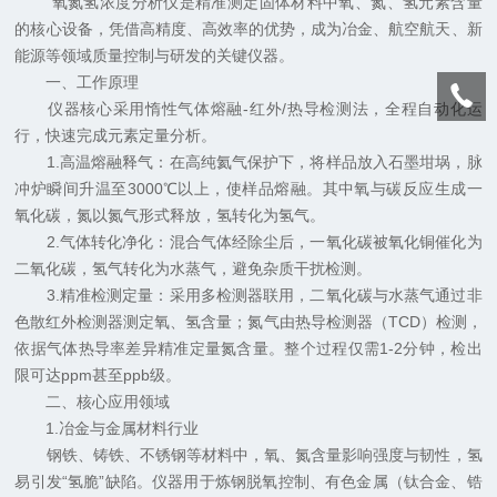
氧氮氢浓度分析仪是精准测定固体材料中氧、氮、氢元素含量
的核心设备，凭借高精度、高效率的优势，成为冶金、航空航天、新
能源等领域质量控制与研发的关键仪器。
一、工作原理
仪器核心采用惰性气体熔融-红外/热导检测法，全程自动化运
行，快速完成元素定量分析。
1.高温熔融释气：在高纯氦气保护下，将样品放入石墨坩埚，脉
冲炉瞬间升温至3000℃以上，使样品熔融。其中氧与碳反应生成一
氧化碳，氮以氮气形式释放，氢转化为氢气。
2.气体转化净化：混合气体经除尘后，一氧化碳被氧化铜催化为
二氧化碳，氢气转化为水蒸气，避免杂质干扰检测。
3.精准检测定量：采用多检测器联用，二氧化碳与水蒸气通过非
色散红外检测器测定氧、氢含量；氮气由热导检测器（TCD）检测，
依据气体热导率差异精准定量氮含量。整个过程仅需1-2分钟，检出
限可达ppm甚至ppb级。
二、核心应用领域
1.冶金与金属材料行业
钢铁、铸铁、不锈钢等材料中，氧、氮含量影响强度与韧性，氢
易引发“氢脆”缺陷。仪器用于炼钢脱氧控制、有色金属（钛合金、锆