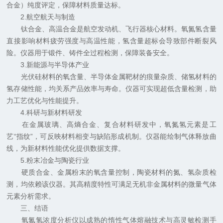
合金）纯度评定，保障材料质量达标。
2.航空航天与制造
钛合金、高温合金是航空发动机、飞行器核心材料。氧氮氢含量
直接影响材料疲劳强度与高温性能，氢含量超标会导致部件断裂风
险。仪器用于锻件、铸件全过程检测，保障装备安全。
3.新能源与半导体产业
光伏硅材料的氧含量、半导体金属靶材的痕量杂质、储氢材料的
氢存储性能，均关系产品效率与寿命。仪器可实现超低含量检测，助
力工艺优化与性能提升。
4.科研与新材料研发
在金属玻璃、高熵合金、复合材料研发中，氧氮氢元素是工
艺“指纹”，可反映材料相变与缺陷形成机制。仪器能绘制气体释放曲
线，为新材料性能优化提供数据支撑。
5.粉末冶金与陶瓷行业
硬质合金、金属粉末的氧含量控制，陶瓷材料的氮、氢杂质检
测，均依赖该仪器。其高精度特性可满足无机非金属材料的微量气体
元素分析需求。
三、结语
氧氮氢浓度分析仪以成熟的惰性气体熔融技术与高灵敏检测手