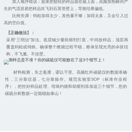
加入顺序错误：如果把较轻的样品放在最上面，高频加热瞬间产
生的气流容易把样品吹飞到石英管壁上，导致结果偏低。
比例失调：钨粒加得太少，发热量不够；加得太多，又会引入过
高的空白值。
【正确做法】：
采用“三明治"加法。底层铺少量助熔剂打底，中间放样品，顶层再
覆盖钨粒或纯铁。确保整个燃烧过程平稳，熔体呈现光亮的伞状结
构，不飞溅、不挂壁。
材料检测，失之毫厘，谬以千里。高频红外碳硫仪的数据准确
性，三分靠仪器，七分靠操作。规范实验室SOP（标准作业程
序），把控好样品处理、坩埚灼烧和助熔剂添加这三个细节，您的
碳硫分析数据一定能稳如泰山！