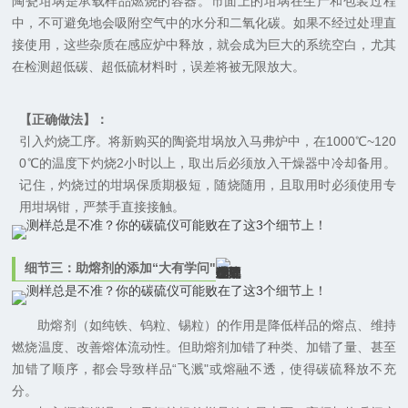
陶瓷坩埚是承载样品燃烧的容器。市面上的坩埚在生产和包装过程
中，不可避免地会吸附空气中的水分和二氧化碳。如果不经过处理直
接使用，这些杂质在感应炉中释放，就会成为巨大的系统空白，尤其
在检测超低碳、超低硫材料时，误差将被无限放大。
【正确做法】：
引入灼烧工序。将新购买的陶瓷坩埚放入马弗炉中，在1000℃~120
0℃的温度下灼烧2小时以上，取出后必须放入干燥器中冷却备用。
记住，灼烧过的坩埚保质期极短，随烧随用，且取用时必须使用专
用坩埚钳，严禁手直接接触。
细节三：助熔剂的添加“大有学问"
助熔剂（如纯铁、钨粒、锡粒）的作用是降低样品的熔点、维持
燃烧温度、改善熔体流动性。但助熔剂加错了种类、加错了量、甚至
加错了顺序，都会导致样品“飞溅"或熔融不透，使得碳硫释放不充
分。