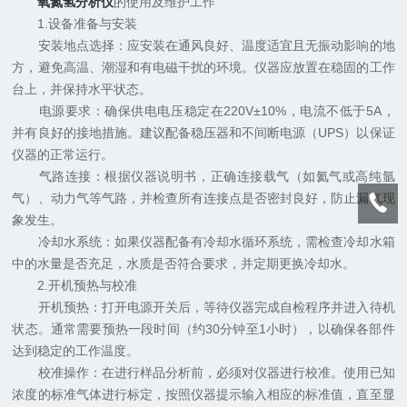
氧氮氢分析仪
的使用及维护工作
1.设备准备与安装
安装地点选择：应安装在通风良好、温度适宜且无振动影响的地
方，避免高温、潮湿和有电磁干扰的环境。仪器应放置在稳固的工作
台上，并保持水平状态。
电源要求：确保供电电压稳定在220V±10%，电流不低于5A，
并有良好的接地措施。建议配备稳压器和不间断电源（UPS）以保证
仪器的正常运行。
气路连接：根据仪器说明书，正确连接载气（如氦气或高纯氩
气）、动力气等气路，并检查所有连接点是否密封良好，防止漏气现
象发生。
冷却水系统：如果仪器配备有冷却水循环系统，需检查冷却水箱
中的水量是否充足，水质是否符合要求，并定期更换冷却水。
2.开机预热与校准
开机预热：打开电源开关后，等待仪器完成自检程序并进入待机
状态。通常需要预热一段时间（约30分钟至1小时），以确保各部件
达到稳定的工作温度。
校准操作：在进行样品分析前，必须对仪器进行校准。使用已知
浓度的标准气体进行标定，按照仪器提示输入相应的标准值，直至显