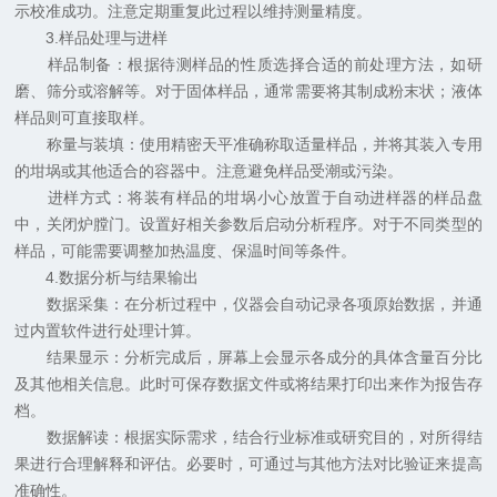
示校准成功。注意定期重复此过程以维持测量精度。
3.样品处理与进样
样品制备：根据待测样品的性质选择合适的前处理方法，如研
磨、筛分或溶解等。对于固体样品，通常需要将其制成粉末状；液体
样品则可直接取样。
称量与装填：使用精密天平准确称取适量样品，并将其装入专用
的坩埚或其他适合的容器中。注意避免样品受潮或污染。
进样方式：将装有样品的坩埚小心放置于自动进样器的样品盘
中，关闭炉膛门。设置好相关参数后启动分析程序。对于不同类型的
样品，可能需要调整加热温度、保温时间等条件。
4.数据分析与结果输出
数据采集：在分析过程中，仪器会自动记录各项原始数据，并通
过内置软件进行处理计算。
结果显示：分析完成后，屏幕上会显示各成分的具体含量百分比
及其他相关信息。此时可保存数据文件或将结果打印出来作为报告存
档。
数据解读：根据实际需求，结合行业标准或研究目的，对所得结
果进行合理解释和评估。必要时，可通过与其他方法对比验证来提高
准确性。