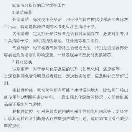
氧氮氢分析仪的日常维护工作
1.清洁保养
外部清洁：每次使用完毕后，用干净的软布擦拭仪器表面去除灰
尘污垢。特别是燃烧炉周围区域更应注意清理干净。
内部清理：定期打开炉膛检查是否有残留物存在，必要时用专用
工具清除干净。同时清洁热导池、红外池等相关组件。
气路维护：经常检查气体管路是否畅通无阻，特别是过滤器部分
容易被杂质堵塞而影响流量。一旦发现异常应及时更换滤芯。
2.耗材更换
试剂更新：对于参与化学反应的试剂（如氧化铜、还原铜等），
当观察到颜色变化明显或者经过一定次数实验后，应及时补充新鲜试
剂。
密封件检修：密切关注所有可能产生泄漏的地方，比如阀门接口
处使用的O型圈等密封材料。一旦出现老化裂纹等情况，立即替换新
品保证系统的气密性。
易损件监控：针对高频次使用的机械零件如电机轴承等，要经常
听诊其运转声音判断是否存在磨损严重的问题。适时添加润滑油减少
摩擦损耗。