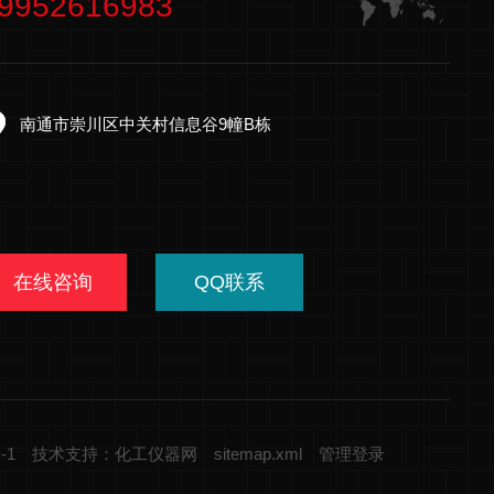
9952616983
南通市崇川区中关村信息谷9幢B栋
在线咨询
QQ联系
-1
技术支持：化工仪器网
sitemap.xml
管理登录