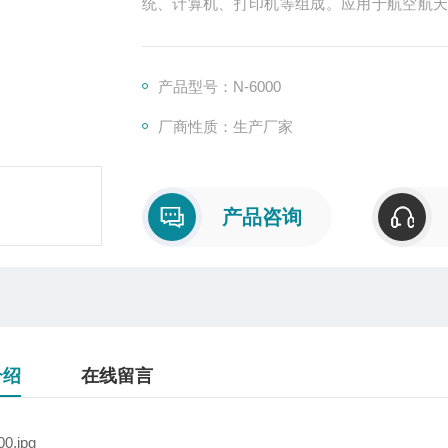
统、计算机、打印机等组成。应用于航空航
造、稀土、高温合金、石墨烯、新能源材料
属非金属固体无机材料中氮元素的含量检测。
产品型号：N-6000
厂商性质：生产厂家
产品咨询
介绍
在线留言