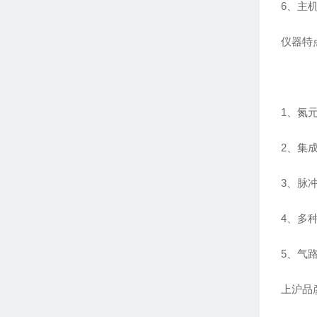
6、主机
仪器特
1、氮
2、集
3、脉
4、多
5、气
上沪品