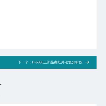
下一个：
H-6000上沪品彦红外法氢分析仪
言