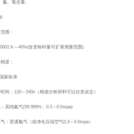
、氮、氢含量。
标
析范围：
00001％～40%(改变称样量可扩展测量范围)
析精度：
 国家标准
析时间：120～240s（根据分析材料可以任意设定）
高纯氦气(99.999%，0.3～0.5mpa)
气：普通氮气（或净化压缩空气0.3～0.5mpa）