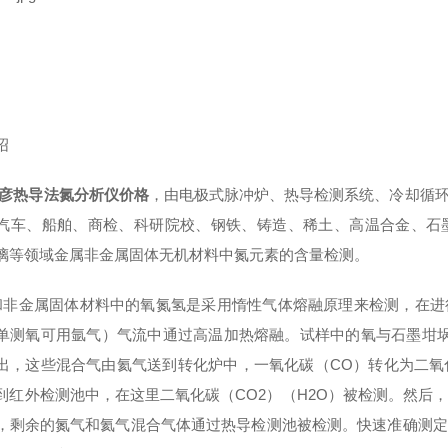
绍
彦热导法氮分析仪价格
，由电极式脉冲炉、热导检测系统、冷却循
汽车、船舶、商检、科研院校、钢铁、铸造、稀土、高温合金、石
璃等领域金属非金属固体无机材料中氮元素的含量检测。
非金属固体材料中的氧氮氢是采用惰性气体熔融原理来检测，在进
单测氧可用氩气）气流中通过高温加热熔融。试样中的氧与石墨坩埚
出，这些混合气由氦气送到转化炉中，一氧化碳（CO）转化为二氧
到红外检测池中，在这里二氧化碳（CO2）（H2O）被检测。然后
，剩余的氮气和氦气混合气体通过热导检测池被检测。快速准确测定