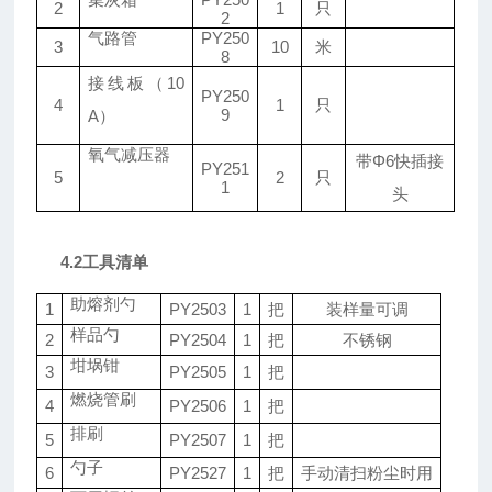
2
1
只
2
气路管
PY
250
3
10
米
8
接线板（
10
PY
250
4
1
只
9
A）
氧气减压器
带
Φ6快插接
PY
251
5
2
只
1
头
4.2工具清单
助熔剂勺
1
PY
2503
1
把
装样量可调
样品勺
2
PY
2504
1
把
不锈钢
坩埚钳
3
PY
2505
1
把
燃烧管刷
4
PY
2506
1
把
排刷
5
PY
2507
1
把
勺子
6
PY
2527
1
把
手动清扫粉尘时用