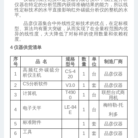
仪器在特定的分析范围内获得准确结果的能力，所以线
性定标技术的水平直接影响红外碳硫分析仪的整机的水
平。
品彦
仪器集合中外线性定标技术的优点，在定标模
型、算法均有重大突破，从而实现了在全量程范围内优
异的线性度，大大降低了对标样的使用数量和依赖程
度。
4 仪器供货清单
序
规格
数
单
品
名
制造厂商
号
型号
量
位
高频红外碳硫分
CS-4
1
1
台
品彦
仪器
析仪主机
20
CS分析软件
2
V3.0
1
套
品彦
仪器
T490
联想台式商
计算机
3
1
台
0
用机
梅特勒
-托
LE-84
电子天平
4
1
台
E
利多
标准附件
5
1
套
品彦
仪器
工具
6
1
套
品彦
仪器