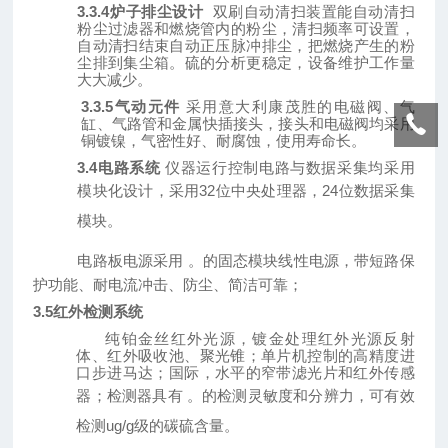
3.3.4炉子排尘设计
双刷自动清扫装置能自动清扫
粉尘过滤器和燃烧管内的粉尘，清扫频率可设置，
自动清扫结束自动正压脉冲排尘，把燃烧产生的粉
尘排到集尘箱。硫的分析更稳定，设备维护工作量
大大减少。
3.3.5气动元件
采用意大利康茂胜的电磁阀、气
缸、气路管和金属快插接头，接头和电磁阀均采用
铜镀镍，气密性好、耐腐蚀，使用寿命长。
3.4电路系统
仪器运行控制电路与数据采集均采用
模块化设计，采用
32位中央处理器
，
24位数据采集
模块。
电路板电源采用
。
的固态模块线性电源，带短路保
护功能、耐电流冲击、防尘、简洁可靠；
3.5红外检测系统
纯铂金丝红外光源，镀金处理红外光源反射
体、红外吸收池、聚光锥；单片机控制的高精度进
口步进马达；国际
，
水平的窄带滤光片和红外传感
器；检测器具有
。
的检测灵敏度和分辨力，可有效
检测
ug/g级的碳硫含量。