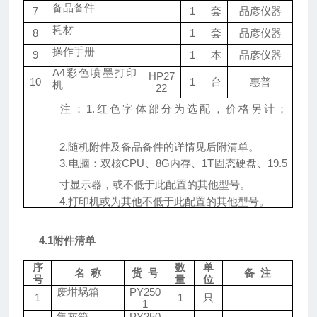
备品备件
7
1
套
品彦
仪器
耗材
8
1
套
品彦
仪器
操作手册
9
1
本
品彦
仪器
A
4
彩色喷墨打印
HP27
10
1
台
惠普
机
22
注：
1.红色字体部分为选配，价格另计；
2.随机附件及备品备件的详情见后附清单。
3.电脑：双核C
PU
、
8
G
内存、
1T固态硬盘、19.5
寸显示器，或不低于此配置的其他型号。
4.打印机或为其他不低于此配置的其他型号。
4.1附件清单
序
数
单
名
称
货
号
备
注
号
量
位
废坩埚箱
PY
250
1
1
只
1
集灰箱
PY
250