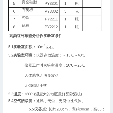
真空硅脂
5
PY
3301
1
瓶
石英棉
6
PY
3302
5
克
纯铁
7
PY
2211
1
瓶
锡粒
8
PY
2212
1
瓶
高频红外碳硫分析仪实验室条件
2
5.1实验室面积：
10m
左右。
5.2实验室环境：
仪器存放温度：－
15℃～40℃
仪器工作时实验室温度：
20℃～25℃
人体感觉无明显震动
无强磁场干扰
5.3湿度：
≤80%(湿度大的地区最好配除湿机)
5.4空气洁净度：
通风，无尘，无腐蚀性气体。
5.5仪器桌:
长约
200cm，宽约90cm，高65 c