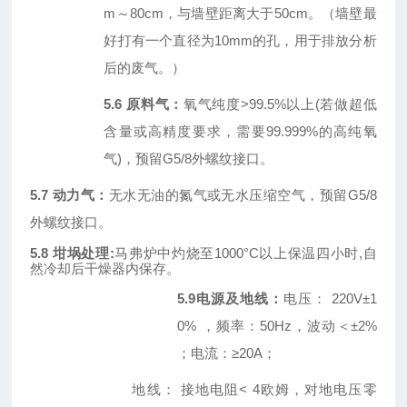
m～80cm，与墙壁距离大于50cm。（墙壁最
好打有一个直径为10mm的孔，用于排放分析
后的废气。）
5.6 原料气：
氧气纯度
>
99.5%
以上
(若做超低
含量或高精度要求，需要99.999%的高纯氧
气)，预留G5/8外螺纹接口。
5.7 动力气：
无水无油的
氮气或无水压缩空气，预留
G5/8
外螺纹接口。
5.8 坩埚处理
:
马弗炉中灼烧至
1000
°
C
以上保温四小时
,
自
然冷却后干燥器内保存。
5.9电源及地线：
电压：
220V±1
0% ，频率：50Hz，波动＜±2%
；电流：≥20A；
地线：
接地电阻
< 4欧姆，对地电压零