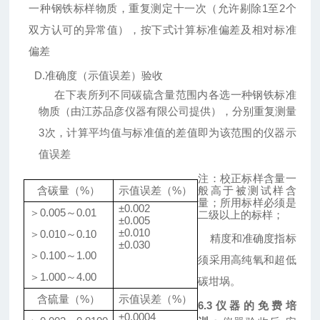
一种钢铁标样物质，重复测定十一次（允许剔除1至2个
双方认可的异常值），按下式计算标准偏差及相对标准
偏差
D.准确度（示值误差）验收
在下表所列不同碳硫含量范围内各选一种钢铁标准
物质（由
江苏品彦
仪器有限公司提供），分别重复测量
3次，计算平均值与标准值的差值即为该范围的仪器示
值误差
注：校正标样含量一
含碳量（
%）
示值误差（
%）
般高于被测试样含
量；所用标样必须是
±0.002
＞
0.005～0.01
二级以上的标样；
±0.005
±0.010
＞
0.010～0.10
精度和准确度指标
±0.030
＞
0.100～1.00
须采用高纯氧和超低
＞
1.000～4.00
碳坩埚。
含硫量（
%）
示值误差（
%）
6.3仪器的免费培
±0.00
04