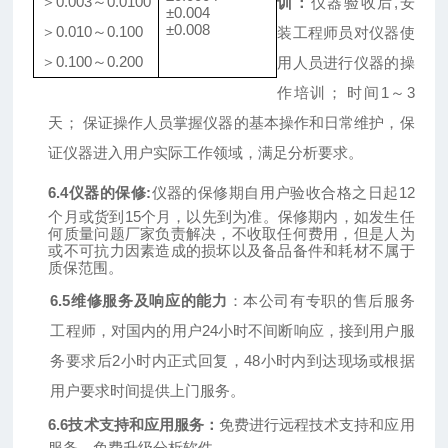
＞
0.003～0.0100
训：
仪器验收后
,安
±0.00
4
±0.0
08
＞
0.010～0.100
装工程师员对仪器使
＞
0.100～0.200
用人员进行仪器的操
作培训； 时间1～3
天； 保证操作人员掌握仪器的基本操作和日常维护，保
证仪器进入用户实际工作领域，满足分析要求。
6.4仪器的保修:
仪器的保修期自用户验收合格之日起
1
2
个月或货到
15
个月，以先到为准。保修期内，如发生任
何质量问题厂家负责解决，不收取任何费用，但是人为
或不可抗力因素造成的损坏以及备品备件和耗材不属于
质保范围。
6.5维修服务及响应的能力
：本公司有专职的售后服务
工程师，对国内的用户
24小时不间断响应，接到用户服
务要求后2小时内正式回复，48小时内到达现场或根据
用户要求时间提供上门服务。
6.6技术支持和应用服务：
免费进行远程技术支持和应用
服务，免
费升级分析软件。