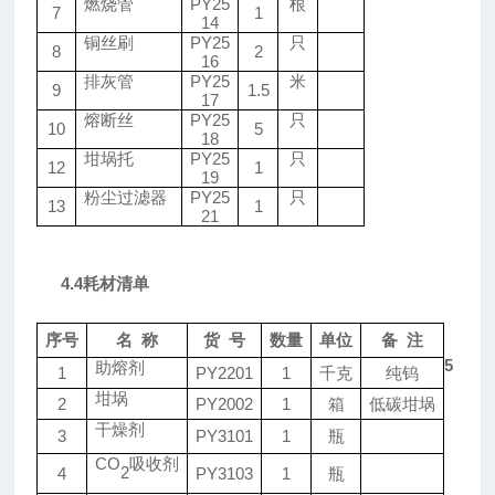
燃烧管
PY
25
根
7
1
14
铜丝刷
PY
25
只
8
2
16
排灰管
PY
25
米
9
1.5
17
熔断丝
PY
25
只
10
5
18
坩埚托
PY
25
只
12
1
19
粉尘过滤器
PY
25
只
13
1
21
4.4
耗材清单
序号
名
称
货
号
数量
单位
备
注
5
助熔剂
1
PY
2201
1
千克
纯钨
坩埚
2
PY
2002
1
箱
低碳坩埚
干燥剂
3
PY
3101
1
瓶
CO
吸收剂
2
4
PY
3103
1
瓶