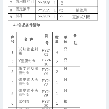
两用螺丝刀
7
PY
2528
1
把
固定扳手
8
PY
2529
1
把
拔管用
漏斗
9
PY
3527
1
个
更换试剂用
4.3备品备件清单
货
备
序
数
单
名
称
号
量
位
号
注
试剂管密封
只
PY
24
1
4
圈
01
PY
24
只
Y型密封圈
2
2
10
粉尘过滤器
只
PY
24
3
2
密封圈
09
燃烧管大头
只
PY
24
4
1
密封圈
03
燃烧管小头
只
PY
24
5
1
密封圈
05
试剂管
PY
34
根
6
1
20