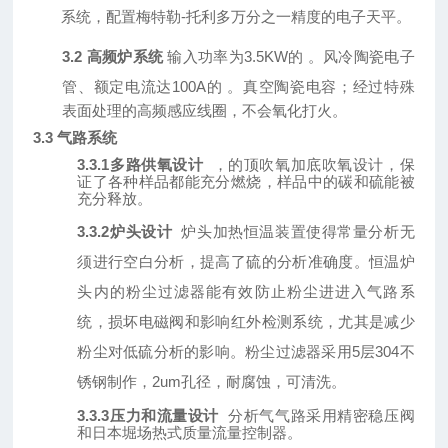
系统，配置梅特勒-托利多万分之一精度的电子天平。
3.2 高频炉系统
输入功率为
3.5KW的
。
风冷陶瓷电子
管、额定电流达
100A的
。
真空陶瓷电容；经过特殊
表面处理的高频感应线圈，不会氧化打火。
3.3 气路系统
3.3.1多路供氧设计
，
的顶吹氧加底吹氧设计，保
证了各种样品都能充分燃烧，样品中的碳和硫能被
充分释放。
3.3.2炉头设计
炉头加热恒温装置使得常量分析无
须进行空白分析，提高了硫的分析准确度。恒温炉
头内的粉尘过滤器能有效防止粉尘进进入气路系
统，损坏电磁阀和影响红外检测系统，尤其是减少
粉尘对低硫分析的影响。粉尘过滤器采用
5层304不
锈钢制作，2um孔径，耐腐蚀，可清洗。
3.3.3压力和流量设计
分析气气路采用精密稳压阀
和
日本堀场热式质量流量控制器。