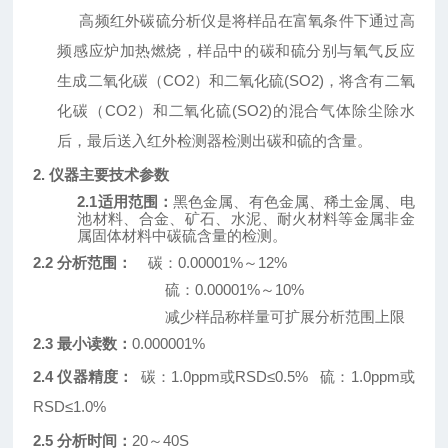
高频红外碳硫分析仪是将样品在富氧条件下通过高
频感应炉加热燃烧，样品中的碳和硫分别与氧气反应
生成二氧化碳（
CO
2
）
和二氧化硫
(SO
2
)，将含有二氧
化碳（CO
2
）和二氧化硫
(SO
2
)的混合气体除尘除水
后，最后送入红外检测器检测出碳和硫的含量。
2. 仪器主要技术参数
2.1适用范围：
黑色金属、有色金属、稀土金属、电
池材料、合金、矿石、水泥、耐火材料等金属非金
属固体材料中碳硫含量的检测。
2.2 分析范围：
碳：
0.000
0
1%～
12%
硫：
0.000
0
1
%
～
10%
减少样品称样量可扩展分析范围上限
2.3 最小读数：
0.
0
000
0
1%
2.4 仪器精度：
碳：
1.0
ppm
或
RSD≤
0.5%
硫：
1.0
ppm
或
RSD≤1
.
0
%
2.5 分析时间：
20～40S