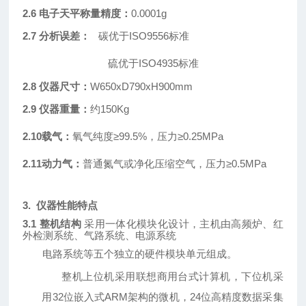
2.6 电子天平称量精度：
0.0001g
2.7 分析误差：
碳优于
ISO9556标准
硫优于
ISO4935标准
2
.8
仪器尺寸：
W
65
0xD7
9
0xH
900
mm
2.
9
仪器重量：
约
1
5
0Kg
2
.
1
0
载气：
氧气纯度
≥99.
5
%，压力≥0.25MPa
2
.1
1动力气：
普通氮气或净化压缩空气，压力
≥0.5MPa
3. 仪器性能特点
3.1 整机结构
采用一体化模块化设计，主机由高频炉、红
外检测系统、气路系统、电源系统
电路系统等五个独立的硬件模块单元组成。
整机上位机采用联想商用台式计算机，下位机采
用
32位嵌入式ARM架构的微机，24位高精度数据采集